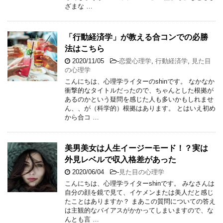
ざまな …
「行動経済学」が教える合コンでの必勝
法はこちら
2020/11/05
-
恋愛心理学
,
行動経済学
,
見た目
の心理学
こんにちは、心理学ライターのshinです。 なかなか
衝撃的なタイトルだったので、ちゃんとした根拠が
あるのかという疑問を感じた人も多いかもしれませ
ん、、が（科学的）根拠はあります。 とはいえ初め
から合コ …
美男美女は人生イージーモード！？実は
外見レベルで収入格差があった
2020/06/04
-
見た目の心理学
こんにちは、心理学ライターshinです。 みなさんは
自分の顔を鏡で見て、イケメンまたは美人だと感じ
たことはありますか？ まあこの質問についての答え
は主観的なバイアスがかかってしまいますので、な
んとも言 …