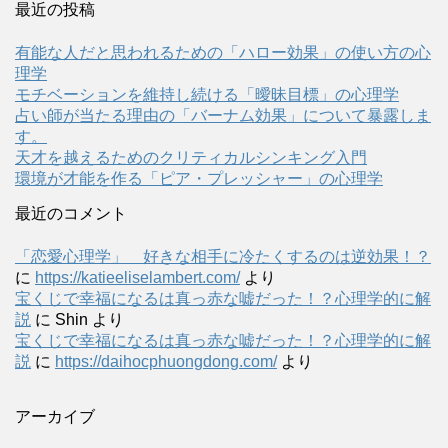
最近の投稿
有能な人だと思われるための「ハロー効果」の使い方の心
理学
モチベーションを維持し続ける「曖昧目標」の心理学
占い師が当たる理由の「バーナム効果」について暴露しま
す。
天才を越えるためのクリティカルシンキング入門
環境が才能を作る「ピア・プレッシャー」の心理学
最近のコメント
「恋愛心理学」 好きな相手に冷たくするのは逆効果！？
に
https://katieeliselambert.com/
より
宝くじで幸福になるは真っ赤な嘘だった！？心理学的に解
説
に
Shin
より
宝くじで幸福になるは真っ赤な嘘だった！？心理学的に解
説
に
https://daihocphuongdong.com/
より
アーカイブ