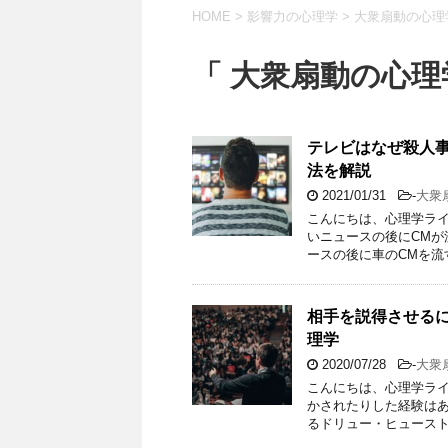
HOME
>
影響力の心理学
>
大衆扇動の心理
「 大衆扇動の心理
テレビはなぜ殺人
法を解説
2021/01/31
-
大衆
こんにちは、心理学ライ
いニュースの後にCMが
ースの後に車のCMを流
相手を説得させる
理学
2020/07/28
-
大衆
こんにちは、心理学ライ
かされたりした経験はあ
るドリュー・ヒュースト