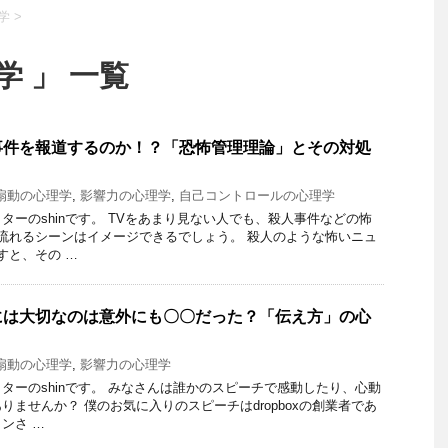
学
>
学 」 一覧
事件を報道するのか！？「恐怖管理理論」とその対処
扇動の心理学
,
影響力の心理学
,
自己コントロールの心理学
ターのshinです。 TVをあまり見ない人でも、殺人事件などの怖
流れるシーンはイメージできるでしょう。 殺人のような怖いニュ
すと、その …
には大切なのは意外にも〇〇だった？「伝え方」の心
扇動の心理学
,
影響力の心理学
ターのshinです。 みなさんは誰かのスピーチで感動したり、心動
りませんか？ 僕のお気に入りのスピーチはdropboxの創業者であ
ンさ …