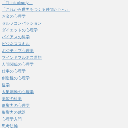
「Think clearly」
「これから世界をつくる仲間たちへ」
お金の心理学
セルフコンパッション
ダイエットの心理学
バイアスの科学
ビジネススキル
ポジティブ心理学
マインドフルネス瞑想
人間関係の心理学
仕事の心理学
創造性の心理学
哲学
大衆扇動の心理学
学習の科学
影響力の心理学
影響力の武器
心理学入門
思考法編