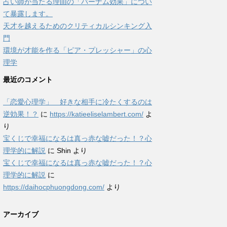
占い師が当たる理由の「バーナム効果」につい
て暴露します。
天才を越えるためのクリティカルシンキング入
門
環境が才能を作る「ピア・プレッシャー」の心
理学
最近のコメント
「恋愛心理学」 好きな相手に冷たくするのは
逆効果！？
に
https://katieeliselambert.com/
よ
り
宝くじで幸福になるは真っ赤な嘘だった！？心
理学的に解説
に
Shin
より
宝くじで幸福になるは真っ赤な嘘だった！？心
理学的に解説
に
https://daihocphuongdong.com/
より
アーカイブ