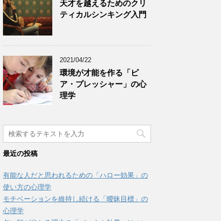
天才を越えるためのクリ
ティカルシンキング入門
2021/04/22
環境が才能を作る「ピ
ア・プレッシャー」の心
理学
最近の投稿
有能な人だと思われるための「ハロー効果」の
使い方の心理学
モチベーションを維持し続ける「曖昧目標」の
心理学