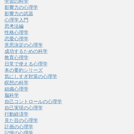
学習の科学
影響力の心理学
影響力の武器
心理学入門
思考法編
性格心理学
恋愛心理学
意思決定の心理学
成功するための科学
教育心理学
日常で使える心理学
本の要約シリーズ
気にしすぎ対策の心理学
瞑想の科学
組織心理学
脳科学
自己コントロールの心理学
自己実現の心理学
行動経済学
見た目の心理学
計画の心理学
記憶の心理学