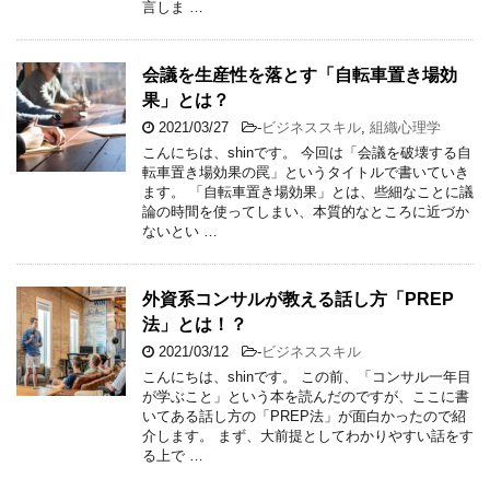
言しま …
会議を生産性を落とす「自転車置き場効
果」とは？
2021/03/27
-
ビジネススキル
,
組織心理学
こんにちは、shinです。 今回は「会議を破壊する自
転車置き場効果の罠」というタイトルで書いていき
ます。 「自転車置き場効果」とは、些細なことに議
論の時間を使ってしまい、本質的なところに近づか
ないとい …
外資系コンサルが教える話し方「PREP
法」とは！？
2021/03/12
-
ビジネススキル
こんにちは、shinです。 この前、「コンサル一年目
が学ぶこと」という本を読んだのですが、ここに書
いてある話し方の「PREP法」が面白かったので紹
介します。 まず、大前提としてわかりやすい話をす
る上で …