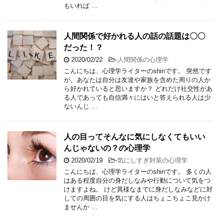
もいれば …
人間関係で好かれる人の話の話題は〇〇
だった！？
2020/02/22
-
人間関係の心理学
こんにちは、心理学ライターのshinです。 突然です
が、あなたは自分は友達や家族を含めた周りの人か
ら好かれていると思いますか？ どれだけ社交性があ
る人であっても自信満々にはいと答えられる人は少
ないんじ …
人の目ってそんなに気にしなくてもいい
んじゃないの？の心理学
2020/02/19
-
気にしすぎ対策の心理学
こんにちは、心理学ライターのshinです。 多くの人
はある程度自分の身だしなみや行動について気をつ
けますよね。 けど異様なまでに身だしなみなどに対
しての周囲の目を気にする人はちょこちょこ見かけ
ませんか …