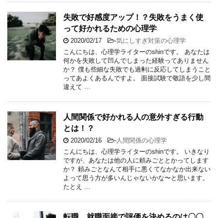
失敗で好感度アップ！？失敗をうまく使
って好かれるための心理学
2020/02/17
-
気にしすぎ対策の心理学
こんにちは、心理学ライターのshinです。 あなたは
何かを失敗して凹んでしまった経験ってありません
か？ 僕も些細な失敗でも過剰に反応してしまうこと
ってあよくあるんですよ。 面接試験で敬語を少し間
違えて …
人間関係で好かれる人の意外すぎる行動
とは！？
2020/02/16
-
人間関係の心理学
こんにちは、心理学ライターのshinです。 いきなり
ですが、あなたは他の人に頼みごととかってします
か？ 頼みごとなんて相手に悪くてなかなか出来ない
よって思う方が多いんじゃないかな〜と思います。
たとえ …
転職、就職面接で評価を決めるのは〇〇