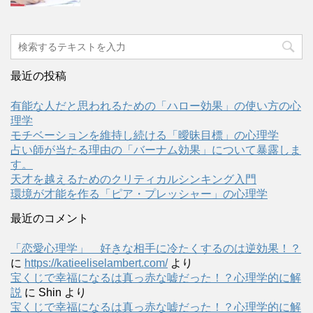
最近の投稿
有能な人だと思われるための「ハロー効果」の使い方の心
理学
モチベーションを維持し続ける「曖昧目標」の心理学
占い師が当たる理由の「バーナム効果」について暴露しま
す。
天才を越えるためのクリティカルシンキング入門
環境が才能を作る「ピア・プレッシャー」の心理学
最近のコメント
「恋愛心理学」 好きな相手に冷たくするのは逆効果！？
に
https://katieeliselambert.com/
より
宝くじで幸福になるは真っ赤な嘘だった！？心理学的に解
説
に
Shin
より
宝くじで幸福になるは真っ赤な嘘だった！？心理学的に解