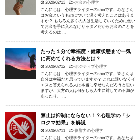
2020/02/13
-
お金の心理学
こんにちは、心理学ライターのshinです。みなさん
はお金というものについて深く考えたことはありま
すか？ もちろん多くの人は生活していくために働い
てお金を手に入れなけりゃダメだからお金のことを
考えるのは …
たった１分で幸福度・健康状態まで一気
に高めてくれる方法とは？
2020/02/12
-
ポジティブ心理学
こんにちは、心理学ライターのshinです。皆さんは
自分は幸福だと思っていますか？ これに迷いなくイ
エスと答えられる人は本当に幸せなんだろうと思い
ますが、大方の人は何かしら人生に対しての不満が
あったり、 …
禁止は抑制にならない！？心理学の「シ
ロクマ効果」を解説
2020/02/11
-
影響力の心理学
こんにちは、心理学ライターのshinです。あなたは