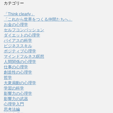
カテゴリー
「Think clearly」
「これから世界をつくる仲間たちへ」
お金の心理学
セルフコンパッション
ダイエットの心理学
バイアスの科学
ビジネススキル
ポジティブ心理学
マインドフルネス瞑想
人間関係の心理学
仕事の心理学
創造性の心理学
哲学
大衆扇動の心理学
学習の科学
影響力の心理学
影響力の武器
心理学入門
思考法編