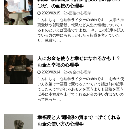
〇だ、の面接の心理学
2020/02/15
-
面接の心理学
こんにちは、心理学ライターのshinです。 大学の推
薦受験や就職活動、転職など人生の転機についてく
るものといえば面接ですよね。 今、この記事を読ん
でいる方の中にももしかしたら転職を考えていた
り、就職活 …
人にお金を使うと幸せになれるかも！？
お金と幸福の心理学
2020/02/14
-
お金の心理学
こんにちは、心理学ライターのshinです。 お金の使
い方次第で幸福度は変わるよ〜ていう話は前の記事
でしたんですがじゃあモノを買うよりも経験を買う
以外に幸福度を上げてくれるお金の使い方はないの
って思った …
幸福度と人間関係の質まで上げてくれる
お金の使い方の心理学