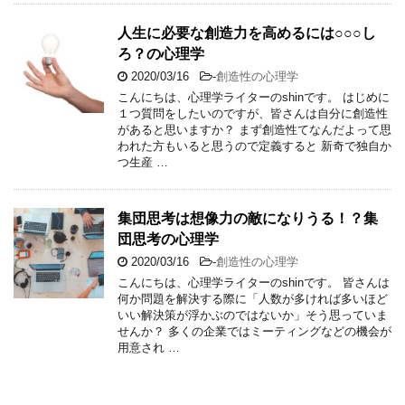
人生に必要な創造力を高めるには○○○し
ろ？の心理学
2020/03/16
-
創造性の心理学
こんにちは、心理学ライターのshinです。 はじめに
１つ質問をしたいのですが、皆さんは自分に創造性
があると思いますか？ まず創造性てなんだよって思
われた方もいると思うので定義すると 新奇で独自か
つ生産 …
集団思考は想像力の敵になりうる！？集
団思考の心理学
2020/03/16
-
創造性の心理学
こんにちは、心理学ライターのshinです。 皆さんは
何か問題を解決する際に「人数が多ければ多いほど
いい解決策が浮かぶのではないか」そう思っていま
せんか？ 多くの企業ではミーティングなどの機会が
用意され …