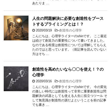
あたりま …
人生の問題解決に必要な創造性をブース
トするプライミングとは！？
2020/03/19
-
創造性の心理学
こんにちは、心理学ライターのshinです。 ここ最近
は続けて創造力の重要性について書いてきました。
なのである程度は創造性については理解してもらえ
たのではと思っています。（前記事を読んでいない
方はそち …
創造性を高めたいなら〇〇を使え！？の
心理学
2020/03/16
-
創造性の心理学
こんにちは、心理学ライターのshinです。 今の変化
の激しい時代には創造性って非常に重要創造性は問
題解決の武器としても使える人生に役立つツール そ
して無意識が創造性の源だよということを前の記事
でも書き …