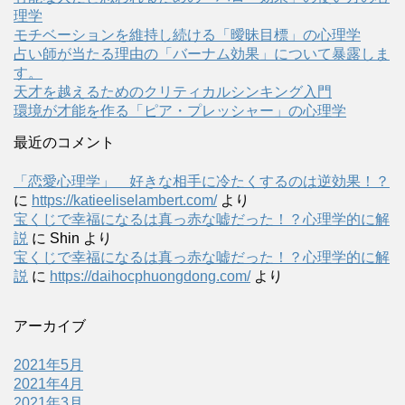
理学
モチベーションを維持し続ける「曖昧目標」の心理学
占い師が当たる理由の「バーナム効果」について暴露しま
す。
天才を越えるためのクリティカルシンキング入門
環境が才能を作る「ピア・プレッシャー」の心理学
最近のコメント
「恋愛心理学」 好きな相手に冷たくするのは逆効果！？
に
https://katieeliselambert.com/
より
宝くじで幸福になるは真っ赤な嘘だった！？心理学的に解
説
に
Shin
より
宝くじで幸福になるは真っ赤な嘘だった！？心理学的に解
説
に
https://daihocphuongdong.com/
より
アーカイブ
2021年5月
2021年4月
2021年3月