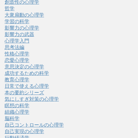
創造性の心理学
哲学
大衆扇動の心理学
学習の科学
影響力の心理学
影響力の武器
心理学入門
思考法編
性格心理学
恋愛心理学
意思決定の心理学
成功するための科学
教育心理学
日常で使える心理学
本の要約シリーズ
気にしすぎ対策の心理学
瞑想の科学
組織心理学
脳科学
自己コントロールの心理学
自己実現の心理学
行動経済学