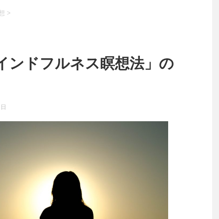
想
>
インドフルネス瞑想法」の
7日