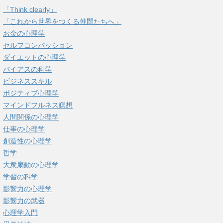
「Think clearly」
「これから世界をつくる仲間たちへ」
お金の心理学
セルフコンパッション
ダイエットの心理学
バイアスの科学
ビジネススキル
ポジティブ心理学
マインドフルネス瞑想
人間関係の心理学
仕事の心理学
創造性の心理学
哲学
大衆扇動の心理学
学習の科学
影響力の心理学
影響力の武器
心理学入門