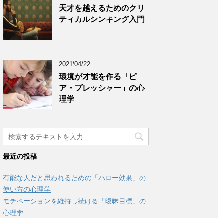
天才を越えるためのクリ
ティカルシンキング入門
2021/04/22
環境が才能を作る「ピ
ア・プレッシャー」の心
理学
最近の投稿
有能な人だと思われるための「ハロー効果」の
使い方の心理学
モチベーションを維持し続ける「曖昧目標」の
心理学