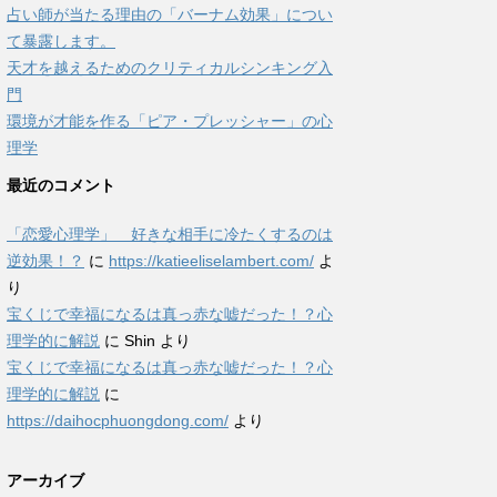
占い師が当たる理由の「バーナム効果」につい
て暴露します。
天才を越えるためのクリティカルシンキング入
門
環境が才能を作る「ピア・プレッシャー」の心
理学
最近のコメント
「恋愛心理学」 好きな相手に冷たくするのは
逆効果！？
に
https://katieeliselambert.com/
よ
り
宝くじで幸福になるは真っ赤な嘘だった！？心
理学的に解説
に
Shin
より
宝くじで幸福になるは真っ赤な嘘だった！？心
理学的に解説
に
https://daihocphuongdong.com/
より
アーカイブ