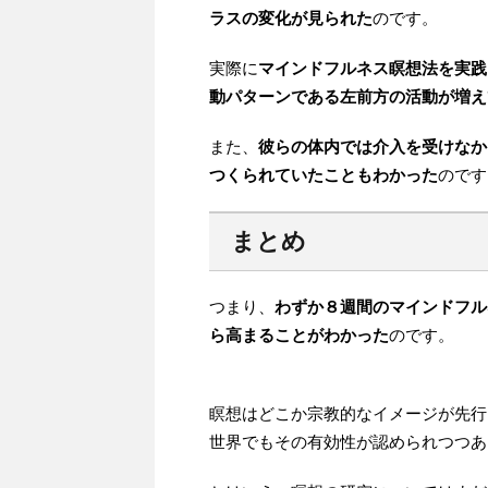
ラスの変化が見られた
のです。
実際に
マインドフルネス瞑想法を実践
動パターンである左前方の活動が増え
また、
彼らの体内では介入を受けなか
つくられていたこともわかった
のです
まとめ
つまり、
わずか８週間のマインドフル
ら高まることがわかった
のです。
瞑想はどこか宗教的なイメージが先行
世界でもその有効性が認められつつあ