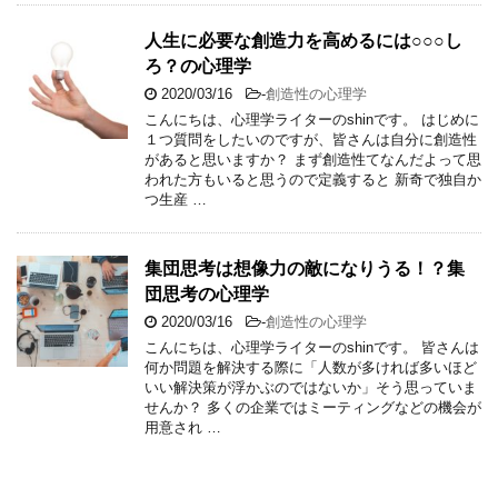
人生に必要な創造力を高めるには○○○し
ろ？の心理学
2020/03/16
-
創造性の心理学
こんにちは、心理学ライターのshinです。 はじめに
１つ質問をしたいのですが、皆さんは自分に創造性
があると思いますか？ まず創造性てなんだよって思
われた方もいると思うので定義すると 新奇で独自か
つ生産 …
集団思考は想像力の敵になりうる！？集
団思考の心理学
2020/03/16
-
創造性の心理学
こんにちは、心理学ライターのshinです。 皆さんは
何か問題を解決する際に「人数が多ければ多いほど
いい解決策が浮かぶのではないか」そう思っていま
せんか？ 多くの企業ではミーティングなどの機会が
用意され …