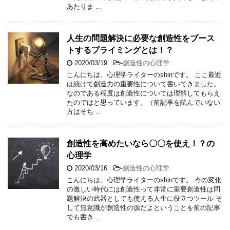
あたりま …
人生の問題解決に必要な創造性をブース
トするプライミングとは！？
2020/03/19
-
創造性の心理学
こんにちは、心理学ライターのshinです。 ここ最近
は続けて創造力の重要性について書いてきました。
なのである程度は創造性については理解してもらえ
たのではと思っています。（前記事を読んでいない
方はそち …
創造性を高めたいなら〇〇を使え！？の
心理学
2020/03/16
-
創造性の心理学
こんにちは、心理学ライターのshinです。 今の変化
の激しい時代には創造性って非常に重要創造性は問
題解決の武器としても使える人生に役立つツール そ
して無意識が創造性の源だよということを前の記事
でも書き …