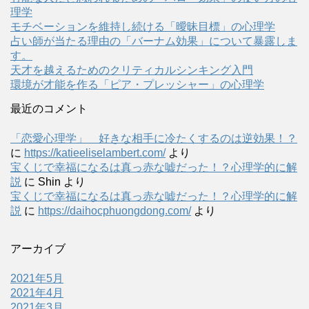
理学
モチベーションを維持し続ける「曖昧目標」の心理学
占い師が当たる理由の「バーナム効果」について暴露しま
す。
天才を越えるためのクリティカルシンキング入門
環境が才能を作る「ピア・プレッシャー」の心理学
最近のコメント
「恋愛心理学」 好きな相手に冷たくするのは逆効果！？
に
https://katieeliselambert.com/
より
宝くじで幸福になるは真っ赤な嘘だった！？心理学的に解
説
に
Shin
より
宝くじで幸福になるは真っ赤な嘘だった！？心理学的に解
説
に
https://daihocphuongdong.com/
より
アーカイブ
2021年5月
2021年4月
2021年3月