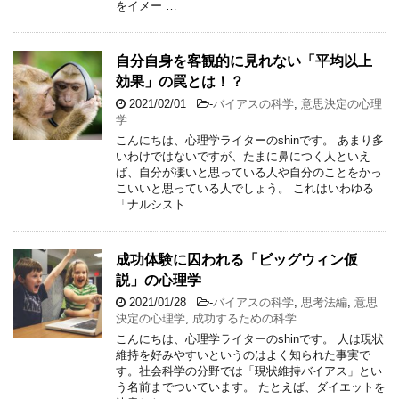
をイメー …
自分自身を客観的に見れない「平均以上
効果」の罠とは！？
2021/02/01
-
バイアスの科学
,
意思決定の心理
学
こんにちは、心理学ライターのshinです。 あまり多
いわけではないですが、たまに鼻につく人といえ
ば、自分が凄いと思っている人や自分のことをかっ
こいいと思っている人でしょう。 これはいわゆる
「ナルシスト …
成功体験に囚われる「ビッグウィン仮
説」の心理学
2021/01/28
-
バイアスの科学
,
思考法編
,
意思
決定の心理学
,
成功するための科学
こんにちは、心理学ライターのshinです。 人は現状
維持を好みやすいというのはよく知られた事実で
す。社会科学の分野では「現状維持バイアス」とい
う名前までついています。 たとえば、ダイエットを