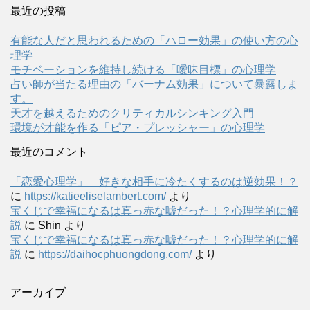
最近の投稿
有能な人だと思われるための「ハロー効果」の使い方の心
理学
モチベーションを維持し続ける「曖昧目標」の心理学
占い師が当たる理由の「バーナム効果」について暴露しま
す。
天才を越えるためのクリティカルシンキング入門
環境が才能を作る「ピア・プレッシャー」の心理学
最近のコメント
「恋愛心理学」 好きな相手に冷たくするのは逆効果！？
に
https://katieeliselambert.com/
より
宝くじで幸福になるは真っ赤な嘘だった！？心理学的に解
説
に
Shin
より
宝くじで幸福になるは真っ赤な嘘だった！？心理学的に解
説
に
https://daihocphuongdong.com/
より
アーカイブ