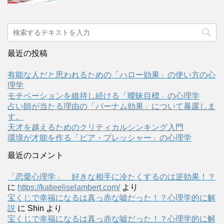
最近の投稿
有能な人だと思われるための「ハロー効果」の使い方の心
理学
モチベーションを維持し続ける「曖昧目標」の心理学
占い師が当たる理由の「バーナム効果」について暴露しま
す。
天才を越えるためのクリティカルシンキング入門
環境が才能を作る「ピア・プレッシャー」の心理学
最近のコメント
「恋愛心理学」 好きな相手に冷たくするのは逆効果！？
に
https://katieeliselambert.com/
より
宝くじで幸福になるは真っ赤な嘘だった！？心理学的に解
説
に
Shin
より
宝くじで幸福になるは真っ赤な嘘だった！？心理学的に解