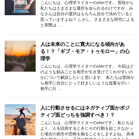
こんにちは、心理学ライターのshinです。 普段から
私たちはさまざまな選択を迫られるわけですが、み
なさんは自分の選択はもちろん自分で決めていると
思っていますよね？ しかし、さまざまな研究による
と実際は …
人は未来のことに寛大になる傾向があ
る！？「ギブ・モア・トゥモロー」の心
理学
こんにちは、心理学ライターのshinです。 今回はど
のような頼みごとを相手が引き受けてくれやすいの
かについて解説したいと思います。 私たちは普段か
ら相手に自分にとって好ましいような提案を行い、
相手に行 …
人に行動させるにはネガティブ面かポジ
ティブ面どっちを強調すべき！？
こんにちは、心理学ライターのshinです。 私たちは
よく、人を説得するときにその行動を起こさなかっ
た場合の損失や恐怖を煽ることをしますよね。 具体