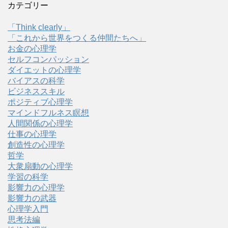
カテゴリー
「Think clearly」
「これから世界をつくる仲間たちへ」
お金の心理学
セルフコンパッション
ダイエットの心理学
バイアスの科学
ビジネススキル
ポジティブ心理学
マインドフルネス瞑想
人間関係の心理学
仕事の心理学
創造性の心理学
哲学
大衆扇動の心理学
学習の科学
影響力の心理学
影響力の武器
心理学入門
思考法編