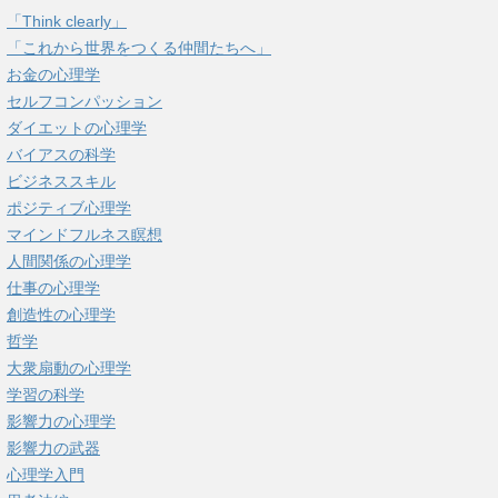
「Think clearly」
「これから世界をつくる仲間たちへ」
お金の心理学
セルフコンパッション
ダイエットの心理学
バイアスの科学
ビジネススキル
ポジティブ心理学
マインドフルネス瞑想
人間関係の心理学
仕事の心理学
創造性の心理学
哲学
大衆扇動の心理学
学習の科学
影響力の心理学
影響力の武器
心理学入門