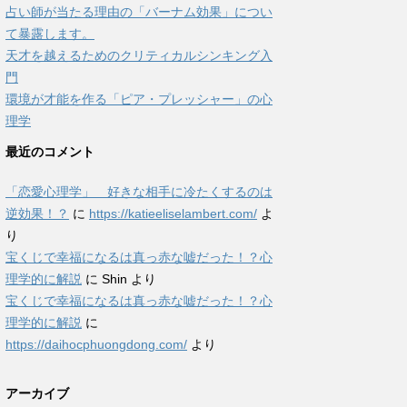
占い師が当たる理由の「バーナム効果」につい
て暴露します。
天才を越えるためのクリティカルシンキング入
門
環境が才能を作る「ピア・プレッシャー」の心
理学
最近のコメント
「恋愛心理学」 好きな相手に冷たくするのは
逆効果！？
に
https://katieeliselambert.com/
よ
り
宝くじで幸福になるは真っ赤な嘘だった！？心
理学的に解説
に
Shin
より
宝くじで幸福になるは真っ赤な嘘だった！？心
理学的に解説
に
https://daihocphuongdong.com/
より
アーカイブ