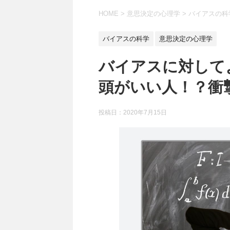
HOME
>
意思決定の心理学
>
バイアスの科
バイアスの科学
意思決定の心理学
バイアスに対して
頭がいい人！？衝
投稿日：
2020年7月15日