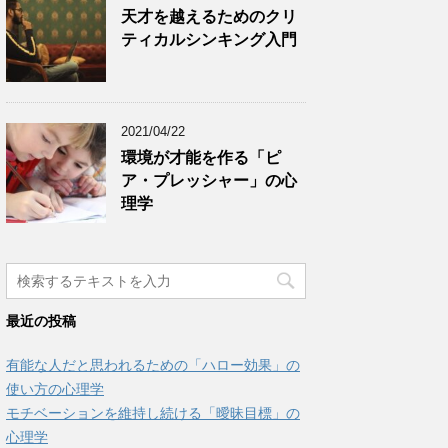
天才を越えるためのクリ
ティカルシンキング入門
2021/04/22
環境が才能を作る「ピ
ア・プレッシャー」の心
理学
最近の投稿
有能な人だと思われるための「ハロー効果」の
使い方の心理学
モチベーションを維持し続ける「曖昧目標」の
心理学