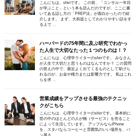
こんにちは、shinです。 この前、「コンサル一年目
が学ぶこと」という本を読んだのですが、ここに書
いてある話し方の「PREP法」が面白かったので紹
介します。 まず、大前提としてわかりやすい話をす
る上で …
ハーバードの75年間に及ぶ研究でわかっ
た人生で大切なたった１つのものは！？
こんにちは、心理学ライターのshinです。 みなさん
が人生で大切だと思うものはなんですか？ この質問
の答えの中で、最近よく出てくるものとして挙げら
れるのが、お金や権力または影響力です。 私はこれ
らを求 …
営業成績をアップさせる最強のテクニッ
クがこちら
こんにちは、心理学ライターのshinです。 基本的に
世の中のほとんどの人が物（サービス）を売ること
によって生活しています。 アップルならiPhone
を、スタバならコーヒーと雰囲気のいい場所を、パ
ン屋さ …