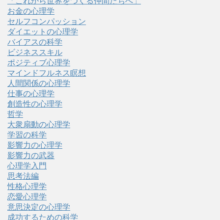
「これから世界をつくる仲間たちへ」
お金の心理学
セルフコンパッション
ダイエットの心理学
バイアスの科学
ビジネススキル
ポジティブ心理学
マインドフルネス瞑想
人間関係の心理学
仕事の心理学
創造性の心理学
哲学
大衆扇動の心理学
学習の科学
影響力の心理学
影響力の武器
心理学入門
思考法編
性格心理学
恋愛心理学
意思決定の心理学
成功するための科学