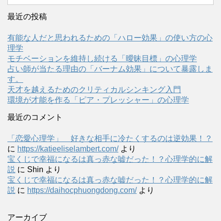
最近の投稿
有能な人だと思われるための「ハロー効果」の使い方の心
理学
モチベーションを維持し続ける「曖昧目標」の心理学
占い師が当たる理由の「バーナム効果」について暴露しま
す。
天才を越えるためのクリティカルシンキング入門
環境が才能を作る「ピア・プレッシャー」の心理学
最近のコメント
「恋愛心理学」 好きな相手に冷たくするのは逆効果！？
に
https://katieeliselambert.com/
より
宝くじで幸福になるは真っ赤な嘘だった！？心理学的に解
説
に
Shin
より
宝くじで幸福になるは真っ赤な嘘だった！？心理学的に解
説
に
https://daihocphuongdong.com/
より
アーカイブ