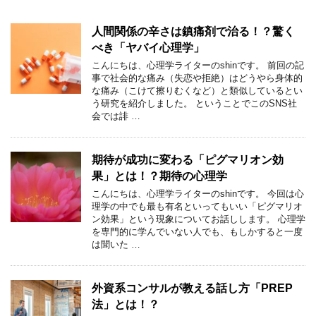
人間関係の辛さは鎮痛剤で治る！？驚く
べき「ヤバイ心理学」
こんにちは、心理学ライターのshinです。 前回の記
事で社会的な痛み（失恋や拒絶）はどうやら身体的
な痛み（こけて擦りむくなど）と類似しているとい
う研究を紹介しました。 ということでこのSNS社
会では誹 …
期待が成功に変わる「ピグマリオン効
果」とは！？期待の心理学
こんにちは、心理学ライターのshinです。 今回は心
理学の中でも最も有名といってもいい「ピグマリオ
ン効果」という現象についてお話しします。 心理学
を専門的に学んでいない人でも、もしかすると一度
は聞いた …
外資系コンサルが教える話し方「PREP
法」とは！？