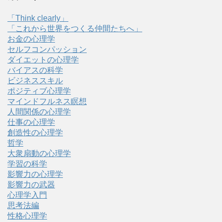
「Think clearly」
「これから世界をつくる仲間たちへ」
お金の心理学
セルフコンパッション
ダイエットの心理学
バイアスの科学
ビジネススキル
ポジティブ心理学
マインドフルネス瞑想
人間関係の心理学
仕事の心理学
創造性の心理学
哲学
大衆扇動の心理学
学習の科学
影響力の心理学
影響力の武器
心理学入門
思考法編
性格心理学