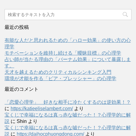
最近の投稿
有能な人だと思われるための「ハロー効果」の使い方の心
理学
モチベーションを維持し続ける「曖昧目標」の心理学
占い師が当たる理由の「バーナム効果」について暴露しま
す。
天才を越えるためのクリティカルシンキング入門
環境が才能を作る「ピア・プレッシャー」の心理学
最近のコメント
「恋愛心理学」 好きな相手に冷たくするのは逆効果！？
に
https://katieeliselambert.com/
より
宝くじで幸福になるは真っ赤な嘘だった！？心理学的に解
説
に
Shin
より
宝くじで幸福になるは真っ赤な嘘だった！？心理学的に解
説
に
https://daihocphuongdong.com/
より