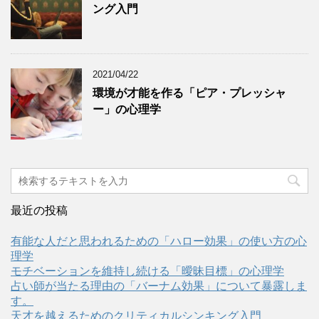
ング入門
2021/04/22
環境が才能を作る「ピア・プレッシャ
ー」の心理学
最近の投稿
有能な人だと思われるための「ハロー効果」の使い方の心
理学
モチベーションを維持し続ける「曖昧目標」の心理学
占い師が当たる理由の「バーナム効果」について暴露しま
す。
天才を越えるためのクリティカルシンキング入門