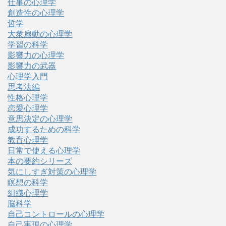
仕事の心理学
創造性の心理学
哲学
大衆扇動の心理学
学習の科学
影響力の心理学
影響力の武器
心理学入門
思考法編
性格心理学
恋愛心理学
意思決定の心理学
成功するための科学
教育心理学
日常で使える心理学
本の要約シリーズ
気にしすぎ対策の心理学
瞑想の科学
組織心理学
脳科学
自己コントロールの心理学
自己実現の心理学