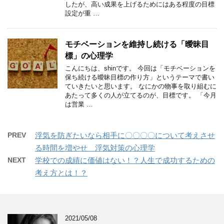
したが、高い成果を上げるためにはある程度の目標
設定が重 …
モチベーションを維持し続ける「曖昧目
標」の心理学
こんにちは、shinです。 今回は「モチベーションを
保ち続ける曖昧目標の作り方」というテーマで書い
ていきたいと思います。 なにかの物事を取り組むに
あたって多くの人が立てるのが、目標です。 「今月
は営業 …
PREV
浮気を防ぎたいなら相手に〇〇〇〇について考えさせ
る時間を増やせ 浮気対策の心理学
NEXT
学校での成績に価値はない！？人生で成功するための
考え方とは！？
2021/05/08