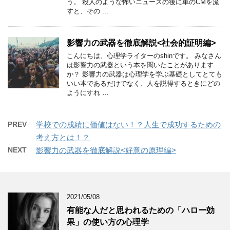
う。 殺人のような怖いニュースの後に車のCMを流
すと、その …
影響力の武器を徹底解説<社会的証明編>
こんにちは、心理学ライターのshinです。 みなさん
は影響力の武器という本を聞いたことがあります
か？ 影響力の武器は心理学を学ぶ基礎としてとても
いい本であるだけでなく、人を説得するときにどの
ようにすれ …
PREV
学校での成績に価値はない！？人生で成功するための
考え方とは！？
NEXT
影響力の武器を徹底解説<好意の原理編>
2021/05/08
有能な人だと思われるための「ハロー効
果」の使い方の心理学