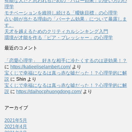
有能な人だと思われるための「ハロー効果」の使い方の心
理学
モチベーションを維持し続ける「曖昧目標」の心理学
占い師が当たる理由の「バーナム効果」について暴露しま
す。
天才を越えるためのクリティカルシンキング入門
環境が才能を作る「ピア・プレッシャー」の心理学
最近のコメント
「恋愛心理学」 好きな相手に冷たくするのは逆効果！？
に
https://katieeliselambert.com/
より
宝くじで幸福になるは真っ赤な嘘だった！？心理学的に解
説
に
Shin
より
宝くじで幸福になるは真っ赤な嘘だった！？心理学的に解
説
に
https://daihocphuongdong.com/
より
アーカイブ
2021年5月
2021年4月