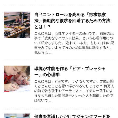
自己コントロールを高める「欲求観察
法」衝動的な欲求を回避するための方法
とは！？
こんにちは、心理学ライターのshinです。 前回の記
事で「皮肉なリバウンド効果」という心理作用につ
いて紹介しました。 忘れている方、もしくは前の記
事をみてないよって方のために簡単に説明すると、
私たちは …
環境が才能を作る「ピア・プレッシャ
ー」の心理学
こんにちは、shinです。 いきなりですが、才能と聞
くとどんなことを思い浮かべるでしょうか？ 何万人
の前で歌う歌手やアーティスト、イチロー選手のよ
うな大活躍した野球選手といった人を想像したので
はないで …
健康を意識しただけでジャンクフードを