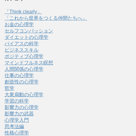
「Think clearly」
「これから世界をつくる仲間たちへ」
お金の心理学
セルフコンパッション
ダイエットの心理学
バイアスの科学
ビジネススキル
ポジティブ心理学
マインドフルネス瞑想
人間関係の心理学
仕事の心理学
創造性の心理学
哲学
大衆扇動の心理学
学習の科学
影響力の心理学
影響力の武器
心理学入門
思考法編
性格心理学