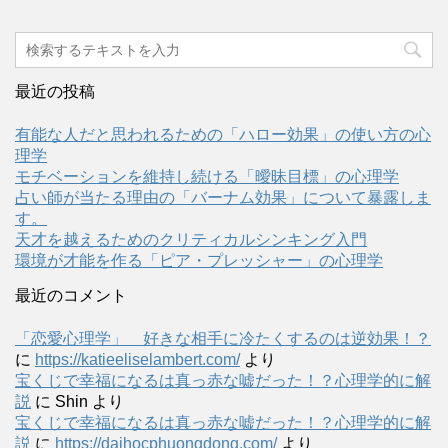
最近の投稿
有能な人だと思われるための「ハロー効果」の使い方の心
理学
モチベーションを維持し続ける「曖昧目標」の心理学
占い師が当たる理由の「バーナム効果」について暴露しま
す。
天才を越えるためのクリティカルシンキング入門
環境が才能を作る「ピア・プレッシャー」の心理学
最近のコメント
「恋愛心理学」 好きな相手に冷たくするのは逆効果！？
に
https://katieeliselambert.com/
より
宝くじで幸福になるは真っ赤な嘘だった！？心理学的に解
説
に
Shin
より
宝くじで幸福になるは真っ赤な嘘だった！？心理学的に解
説
に
https://daihocphuongdong.com/
より